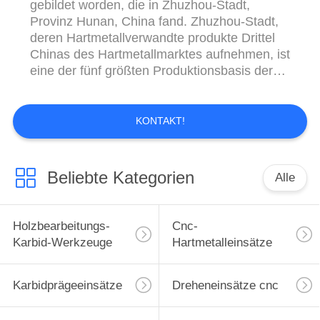
gebildet worden, die in Zhuzhou-Stadt,
Provinz Hunan, China fand. Zhuzhou-Stadt,
deren Hartmetallverwandte produkte Drittel
Chinas des Hartmetallmarktes aufnehmen, ist
eine der fünf größten Produktionsbasis der
Hartmetallprodukte in der Welt. Basiert auf
den Vorteilen der lokalen
Hartmetallindustriegruppe und der
KONTAKT!
gegenwärtigen Marktnachfrage, ist die
gegenwärtige Hauptgeschäftsrichtung von ...
Beliebte Kategorien
Alle
Holzbearbeitungs-
Cnc-
Karbid-Werkzeuge
Hartmetalleinsätze
Karbidprägeeinsätze
Dreheneinsätze cnc