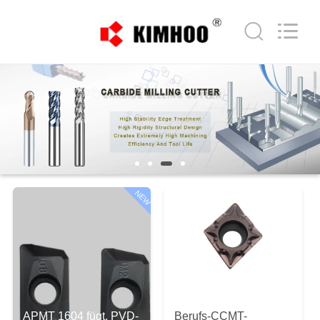
Technology
Co.,Ltd..
All
Rights
Reserved.
Developed
by
ECER
HAUS
PRODUKTE
ÜBER
UNS
NEW
FABRIK-
AUSFLUG
QUALITÄTSKONTROLLE
APMT 1604 fügt, PVD-
Berufs-CCMT-