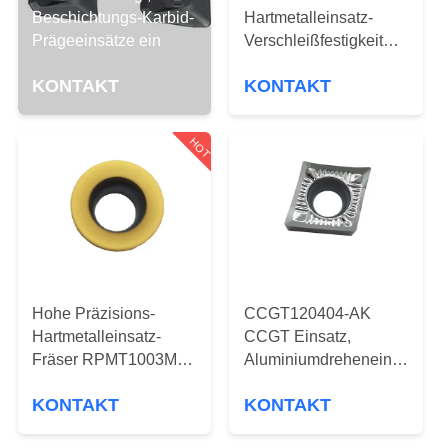
Beschichtungs-Karbid-
Hartmetalleinsatz-
TRETEN
Prägeeinsätze ein
Verschleißfestigkeit
SIE
CCMT120408-OTM
KONTAKT
KONTAKT
MIT
UNS
HOT
IN
VERBINDUNG
NACHRICHTEN
Hohe Präzisions-
CCGT120404-AK
FORDERN
Hartmetalleinsatz-
CCGT Einsatz,
SIE
Fräser RPMT1003MO-
Aluminiumdreheneinsätze
TT
für externes
EIN
KONTAKT
KONTAKT
Drehenwerkzeug
ZITAT