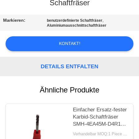
Schaftfräser
TRETEN
SIE
Markieren:
,
benutzerdefinierte Schaftfräser
Aluminiumausschnittschaftfräser
MIT
UNS
KONTAKT!
IN
VERBINDUNG
DETAILS ENTFALTEN
NACHRICHTEN
Ähnliche Produkte
FORDERN
Einfacher Ersatz-fester
SIE
Karbid-Schaftfräser
EIN
SMH-4EA45M-D4R1
ZITAT
für Form-Stahl
Verhandelbar MOQ:1 Piece / Pieces