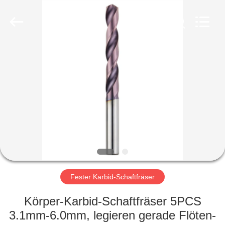
Co.,Ltd..
All
Rights
Reserved.
Developed
by
ECER
HAUS
PRODUKTE
ÜBER
UNS
FABRIK-
AUSFLUG
Fester Karbid-Schaftfräser
Körper-Karbid-Schaftfräser 5PCS
QUALITÄTSKONTROLLE
3.1mm-6.0mm, legieren gerade Flöten-