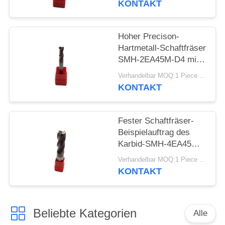
KONTAKT
SITEMAP
Hoher Precison-
Hartmetall-Schaftfräser
DATENSCHUTZRICHTLINIE
SMH-2EA45M-D4 mit
starker
Verhandelbar MOQ:1 Piece / Pieces
Verschleißfestigkeit
KONTAKT
Fester Schaftfräser-
Beispielauftrag des
Karbid-SMH-4EA45M-
D12R1 annehmbar
Verhandelbar MOQ:1 Piece / Pieces
KONTAKT
Beliebte Kategorien
Alle