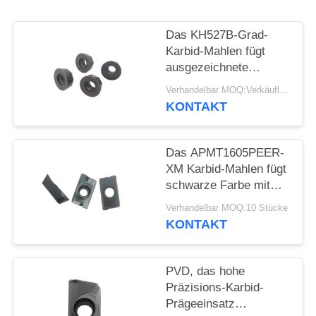
SITEMAP
Das KH527B-Grad-
Karbid-Mahlen fügt
ausgezeichnete
DATENSCHUTZRICHTLINIE
Bruchfestigkeit ein
Verhandelbar MOQ:Verkäuflich
KONTAKT
Das APMT1605PEER-
XM Karbid-Mahlen fügt
schwarze Farbe mit
PVD-Beschichtung ein
Verhandelbar MOQ:10 Stücke
KONTAKT
PVD, das hohe
Präzisions-Karbid-
Prägeeinsatz