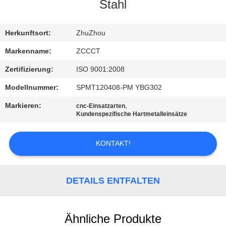
Stahl
TRETEN
SIE
Herkunftsort:
ZhuZhou
MIT
Markenname:
ZCCCT
UNS
Zertifizierung:
ISO 9001:2008
IN
Modellnummer:
SPMT120408-PM YBG302
VERBINDUNG
Markieren:
,
cnc-Einsatzarten
Kundenspezifische Hartmetalleinsätze
NACHRICHTEN
KONTAKT!
FORDERN
SIE
DETAILS ENTFALTEN
EIN
ZITAT
Ähnliche Produkte