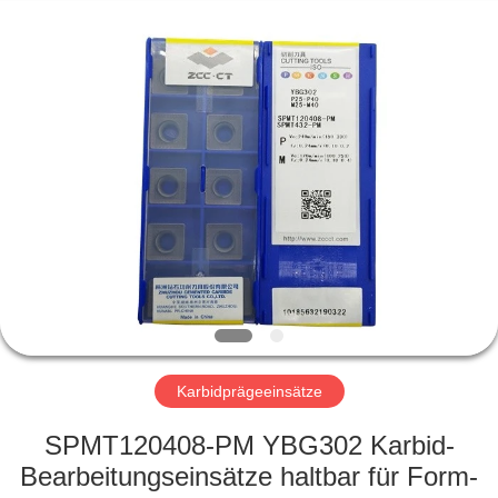
Co.,Ltd..
All
Rights
Reserved.
Developed
by
ECER
HAUS
PRODUKTE
ÜBER
UNS
FABRIK-
AUSFLUG
Karbidprägeeinsätze
SPMT120408-PM YBG302 Karbid-
QUALITÄTSKONTROLLE
Bearbeitungseinsätze haltbar für Form-